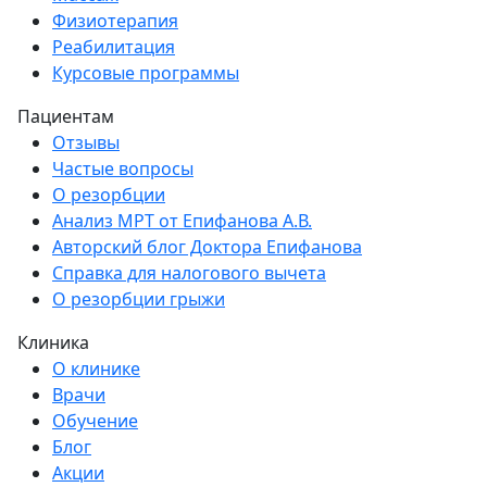
Физиотерапия
Реабилитация
Курсовые программы
Пациентам
Отзывы
Частые вопросы
О резорбции
Анализ МРТ от Епифанова А.В.
Авторский блог Доктора Епифанова
Справка для налогового вычета
О резорбции грыжи
Клиника
О клинике
Врачи
Обучение
Блог
Акции