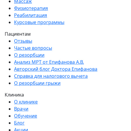
Массаж
Физиотерапия
Реабилитация
Курсовые программы
Пациентам
Отзывы
Частые вопросы
О резорбции
Анализ МРТ от Епифанова А.В.
Авторский блог Доктора Епифанова
Справка для налогового вычета
О резорбции грыжи
Клиника
О клинике
Врачи
Обучение
Блог
Акции