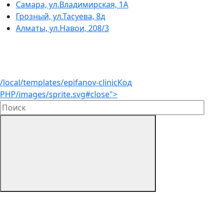
Самара, ул.Владимирская, 1А
Грозный, ул.Тасуева, 8д
Алматы, ул.Навои, 208/3
/local/templates/epifanov-clinic
Код
PHP
/images/sprite.svg#close">