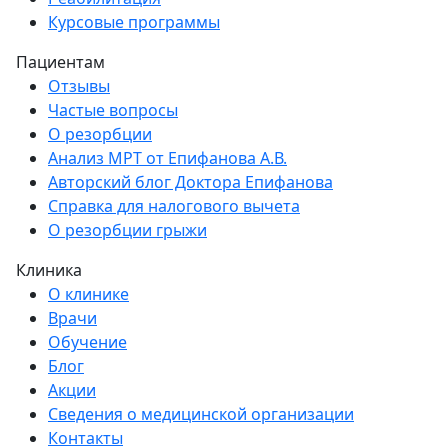
Курсовые программы
Пациентам
Отзывы
Частые вопросы
О резорбции
Анализ МРТ от Епифанова А.В.
Авторский блог Доктора Епифанова
Справка для налогового вычета
О резорбции грыжи
Клиника
О клинике
Врачи
Обучение
Блог
Акции
Сведения о медицинской организации
Контакты