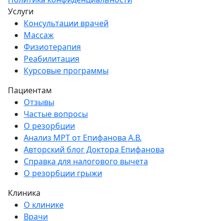
Услуги
Консультации врачей
Массаж
Физиотерапия
Реабилитация
Курсовые программы
Пациентам
Отзывы
Частые вопросы
О резорбции
Анализ МРТ от Епифанова А.В.
Авторский блог Доктора Епифанова
Справка для налогового вычета
О резорбции грыжи
Клиника
О клинике
Врачи